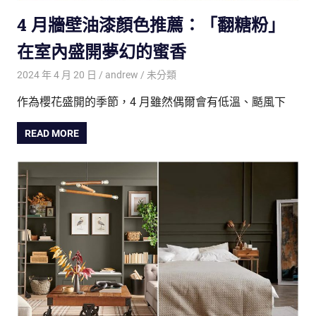
4 月牆壁油漆顏色推薦：「翻糖粉」
在室內盛開夢幻的蜜香
2024 年 4 月 20 日
andrew
未分類
作為櫻花盛開的季節，4 月雖然偶爾會有低溫、颳風下
READ MORE