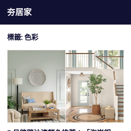
Skip
夯居家
to
content
夯
居
標籤:
色彩
家