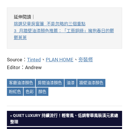
挑選兒童房窗簾 不能忽略的三個重點
3 月牆壁油漆顏色推薦：「工藝銅綠」擁抱春日的鬱
鬱蔥蔥
Source：
Tinted
、
PLAN HOME
、
夯裝修
Editor：Andrew
客廳油漆顏色
房間油漆顏色
油漆
牆壁油漆顏色
粉紅色
色彩
顏色
PREVIOUS
QUIET LUXURY 持續流行！輕奢風、低調奢華風裝潢元素總
文
整理
POST: