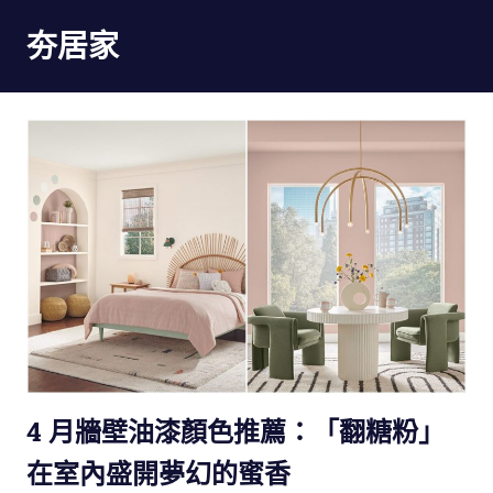
Skip
夯居家
to
content
夯
居
家
4 月牆壁油漆顏色推薦：「翻糖粉」
在室內盛開夢幻的蜜香