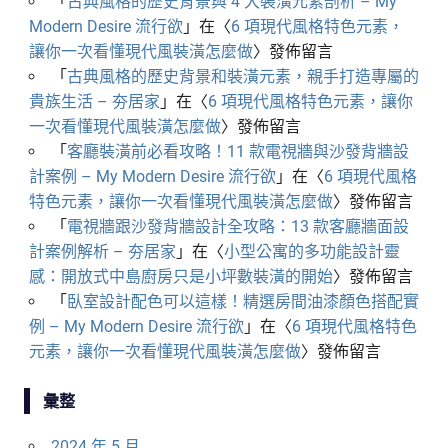
「
古典風格的歷史背景與 4 大裝潢元素剖析 – My
Modern Desire 流行欲
」在〈
6 項現代風格特色元素，
讓你一次看懂現代風裝潢怎麼做
〉發佈留言
「
古典風格的歷史背景和裝潢元素，親手打造專屬的
貴族生活 – 夯居家
」在〈
6 項現代風格特色元素，讓你
一次看懂現代風裝潢怎麼做
〉發佈留言
「
客廳裝潢前必看攻略！11 款電視牆與沙發背牆設
計案例 – My Modern Desire 流行欲
」在〈
6 項現代風格
特色元素，讓你一次看懂現代風裝潢怎麼做
〉發佈留言
「
電視牆跟沙發背牆設計全攻略：13 款客廳牆面設
計案例解析 – 夯居家
」在〈
小型公寓的多功能設計靈
感：開放式中島廚房只是小坪數裝潢的開始
〉發佈留言
「
臥室設計配色可以這樣！精選房間油漆顏色搭配實
例 – My Modern Desire 流行欲
」在〈
6 項現代風格特色
元素，讓你一次看懂現代風裝潢怎麼做
〉發佈留言
彙整
2024 年 5 月