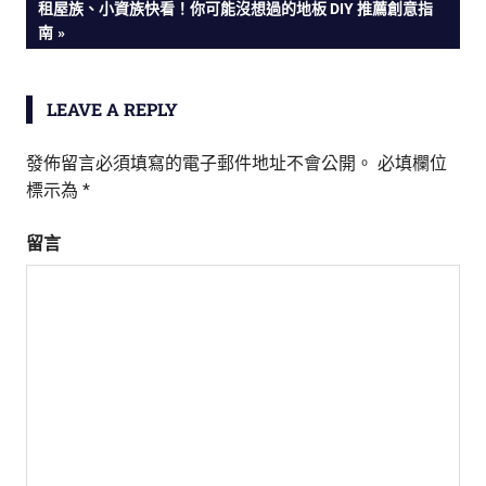
NEXT
租屋族、小資族快看！你可能沒想過的地板 DIY 推薦創意指
章
POST:
南
導
LEAVE A REPLY
覽
發佈留言必須填寫的電子郵件地址不會公開。
必填欄位
標示為
*
留言