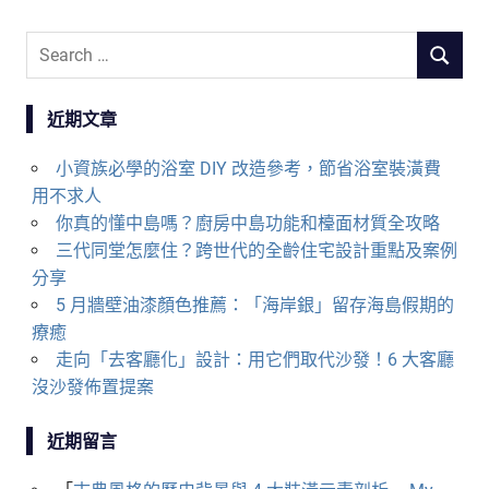
S
S
e
E
a
A
近期文章
r
R
c
C
小資族必學的浴室 DIY 改造參考，節省浴室裝潢費
h
H
用不求人
f
你真的懂中島嗎？廚房中島功能和檯面材質全攻略
o
三代同堂怎麼住？跨世代的全齡住宅設計重點及案例
r
分享
:
5 月牆壁油漆顏色推薦：「海岸銀」留存海島假期的
療癒
走向「去客廳化」設計：用它們取代沙發！6 大客廳
沒沙發佈置提案
近期留言