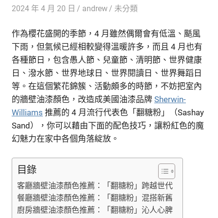
2024 年 4 月 20 日
andrew
未分類
作為櫻花盛開的季節，4 月雖然偶爾會有低溫、颳風
下雨，但氣候已經相較變得溫暖許多，而且 4 月也有
各種節日，包含愚人節、兒童節、清明節、世界健康
日、潑水節、世界地球日、世界閱讀日、世界舞蹈日
等。在這個繁花錦簇、活動頗多的時節，不妨把室內
的牆壁油漆顏色，改造成美國油漆品牌
Sherwin-
Williams
推薦的 4 月流行代表色「翻糖粉」（Sashay
Sand），你可以藉由下面的配色技巧，讓粉紅色的魔
幻魅力在家中各個角落綻放。
目錄
客廳牆壁油漆顏色推薦：「翻糖粉」跨越世代
餐廳牆壁油漆顏色推薦：「翻糖粉」混搭新舊
廚房牆壁油漆顏色推薦：「翻糖粉」沁人心脾