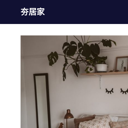
Skip
夯居家
to
content
夯
居
家