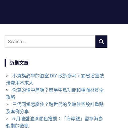
S
S
e
E
a
A
r
近期文章
R
c
C
h
小資族必學的浴室 DIY 改造參考，節省浴室裝
H
f
潢費用不求人
o
你真的懂中島嗎？廚房中島功能和檯面材質全
r
攻略
:
三代同堂怎麼住？跨世代的全齡住宅設計重點
及案例分享
5 月牆壁油漆顏色推薦：「海岸銀」留存海島
假期的療癒