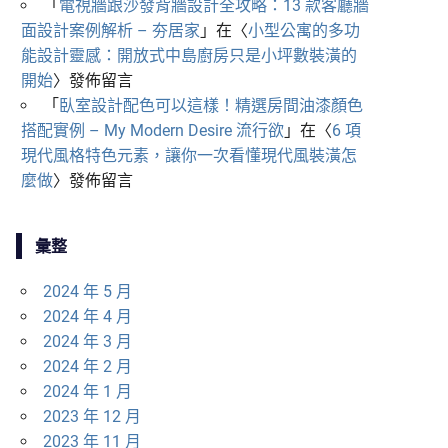
「
電視牆跟沙發背牆設計全攻略：13 款客廳牆
面設計案例解析 – 夯居家
」在〈
小型公寓的多功
能設計靈感：開放式中島廚房只是小坪數裝潢的
開始
〉發佈留言
「
臥室設計配色可以這樣！精選房間油漆顏色
搭配實例 – My Modern Desire 流行欲
」在〈
6 項
現代風格特色元素，讓你一次看懂現代風裝潢怎
麼做
〉發佈留言
彙整
2024 年 5 月
2024 年 4 月
2024 年 3 月
2024 年 2 月
2024 年 1 月
2023 年 12 月
2023 年 11 月