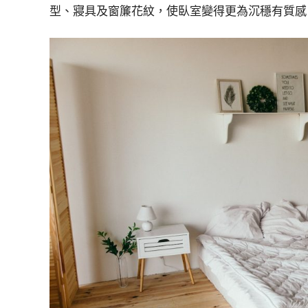
型、寢具及窗簾花紋，使臥室變得更為沉穩有質感