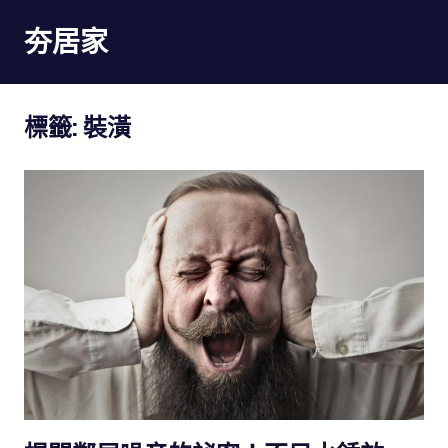
Skip
夯居家
to
content
夯
居
標籤:
裝潢
家