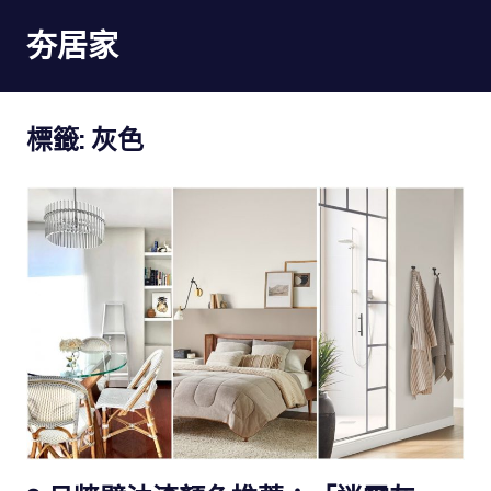
Skip
夯居家
to
content
夯
居
標籤:
灰色
家