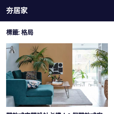
Skip
夯居家
to
content
夯
居
標籤:
格局
家