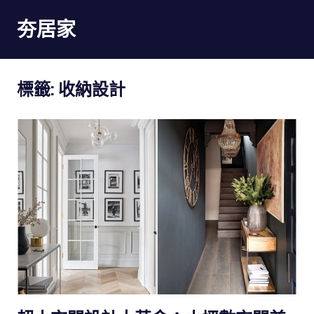
Skip
夯居家
to
content
夯
居
標籤:
收納設計
家