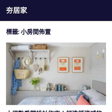
Skip
夯居家
to
content
夯
居
標籤:
小房間佈置
家