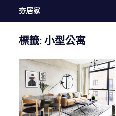
Skip
夯居家
to
content
夯
居
家
標籤:
小型公寓