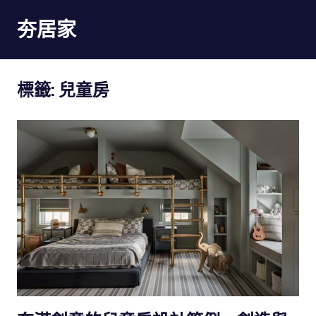
Skip
夯居家
to
content
夯
居
標籤:
兒童房
家