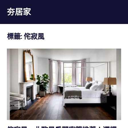
Skip
夯居家
to
content
夯
居
標籤:
侘寂風
家