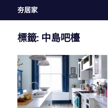
Skip
夯居家
to
content
夯
居
家
標籤:
中島吧檯